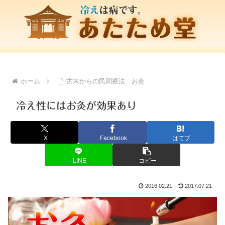
ホーム
古来からの民間療法 お灸
冷え性にはお灸が効果あり
X
Facebook
はてブ
LINE
コピー
2016.02.21
2017.07.21