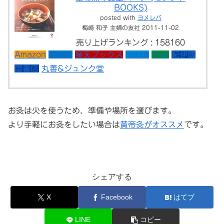
BOOKS)
posted with
ヨメレバ
梅崎 和子 主婦の友社 2011-11-02
売り上げランキング : 158160
Amazon
Kindle
楽天ブックス
honto
7net
紀伊國
屋書店
丸善&ジュンク堂
お灸は火を使うため、準備や場所を選びます。
より手軽にお灸をしたい場合は
黄帝灸がオススメ
です。
シェアする
X
Facebook
はてブ
LINE
コピー